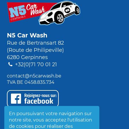
N5 Car Wash
Rue de Bertransart 82
(Route de Philipeville)
6280 Gerpinnes
+32(0)71 70 01 21
contact@n5carwash.be
TVA BE 0458.835.734
En poursuivant votre navigation sur
Ouvert tous les jours
notre site, vous acceptez l'utilisation
de 9h à 18h30
de cookies pour réaliser des